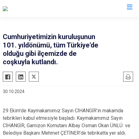
Konya
Cumhuriyetimizin kuruluşunun
101. yıldönümü, tüm Türkiye'de
Ahırlı
Doğanhisar
Kulu
olduğu gibi ilçemizde de
Akören
Emirgazi
Meram
coşkuyla kutlandı.
Akşehir
Ereğli
Sarayönü
Altınekin
Güneysınır
Selçuklu
Beyşehir
Hadim
Seydişehir
30.10.2024
Bozkır
Halkapınar
Taşkent
Çeltik
Hüyük
Tuzlukçu
29 Ekim’de Kaymakamımız Sayın CİHANGİR’in makamda
Cihanbeyli
Ilgın
Yalıhüyük
tebrikleri kabul etmesiyle başladı. Kaymakamımız Sayın
CİHANGİR, Garnizon Komutanı Albay Osman Okan ÜNLÜ ve
Çumra
Kadınhanı
Yunak
Belediye Başkanı Mehmet ÇETİNER’de tebrikatta yer aldı.
Derbent
Karapınar