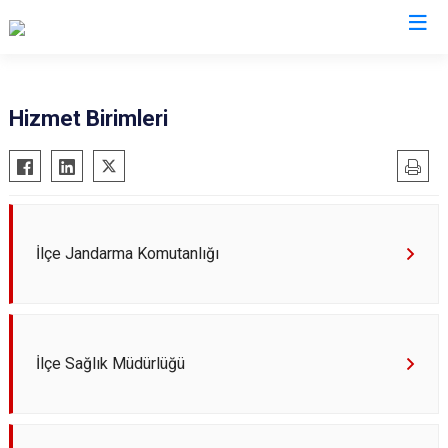
Konya
Hizmet Birimleri
Ahırlı
Doğanhisar
Kulu
Akören
Emirgazi
Meram
Akşehir
Ereğli
Sarayönü
Altınekin
Güneysınır
Selçuklu
İlçe Jandarma Komutanlığı
Beyşehir
Hadim
Seydişehir
Bozkır
Halkapınar
Taşkent
Çeltik
Hüyük
Tuzlukçu
İlçe Sağlık Müdürlüğü
Cihanbeyli
Ilgın
Yalıhüyük
Çumra
Kadınhanı
Yunak
Derbent
Karapınar