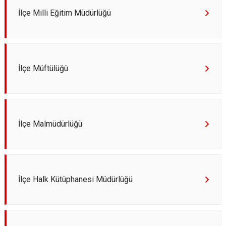
Derebucak
Karatay
İlçe Milli Eğitim Müdürlüğü
İlçe Müftülüğü
İlçe Malmüdürlüğü
İlçe Halk Kütüphanesi Müdürlüğü