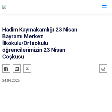
Konya
Hadim Kaymakamlığı 23 Nisan
Bayramı Merkez
Ahırlı
Doğanhisar
Kulu
İlkokulu/Ortaokulu
Akören
Emirgazi
Meram
öğrencilerimizin 23 Nisan
Akşehir
Ereğli
Sarayönü
Coşkusu
Altınekin
Güneysınır
Selçuklu
Beyşehir
Hadim
Seydişehir
Bozkır
Halkapınar
Taşkent
24.04.2025
Çeltik
Hüyük
Tuzlukçu
Cihanbeyli
Ilgın
Yalıhüyük
Çumra
Kadınhanı
Yunak
Derbent
Karapınar