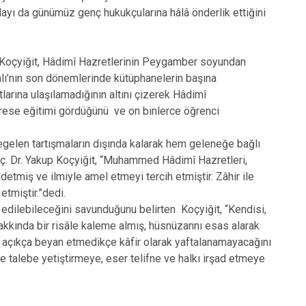
layı da günümüz genç hukukçularına hâlâ önderlik ettiğini
up Koçyiğit, Hâdimî Hazretlerinin Peygamber soyundan
nlı’nın son dönemlerinde kütüphanelerin başına
larına ulaşılamadığının altını çizerek Hâdimî
drese eğitimi gördüğünü ve on binlerce öğrenci
gelen tartışmaların dışında kalarak hem geleneğe bağlı
Doç. Dr. Yakup Koçyiğit, “Muhammed Hâdimî Hazretleri,
tmiş ve ilmiyle amel etmeyi tercih etmiştir. Zâhir ile
etmiştir.”dedi.
edilebileceğini savunduğunu belirten Koçyiğit, “Kendisi,
akkında bir risâle kaleme almış, hüsnüzannı esas alarak
isi açıkça beyan etmedikçe kâfir olarak yaftalanamayacağını
 talebe yetiştirmeye, eser telifne ve halkı irşad etmeye
di.