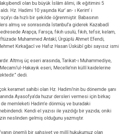
Hüyük
Tuzlukçu
ibendî olan bu büyük İslâm âlimi, ilk eğitimini 5
dı. Hz. Hadimi 10 yaşında Kur’ an- ı Kerim’ i
Ilgın
Yalıhüyük
ça’yı da hızlı bir şekilde öğrenmiştir. Babasının
Kadınhanı
Yunak
ders almış ve sonrasında İstanbul’a giderek Kazabadî
Karapınar
resede Arapça, Farsça, fıkıh usulü, fıkıh, tefsir, kelam,
 Müftüzade Muhammed Antakî, Ürgüplü Ahmet Efendi,
Karatay
, Mehmet Kırkağacî ve Hafız Hasan Üskübî gibi sayısız ismi
ardır. Altmış üç eseri arasında, Tarikat-ı Muhammediye,
Mecami’ul-Hakayık eseri, Mecelle’nin küllî kaidelerine
ktedir.” dedi.
irçok keramet sahibi olan Hz. Hadimi’nin bu dönemde şanı
anında Ayasofya’da huzur dersleri vermesi için birkaç
ense de memleketi Hadim’e dönmüş ve buradaki
ndendi. Kendi el yazısı ile yazdığı bir yazıda; oniki
zin neslinden gelmiş olduğunu yazmıştır.
fyanın önemli bir şahsiyet ve millî hukukumuz olan