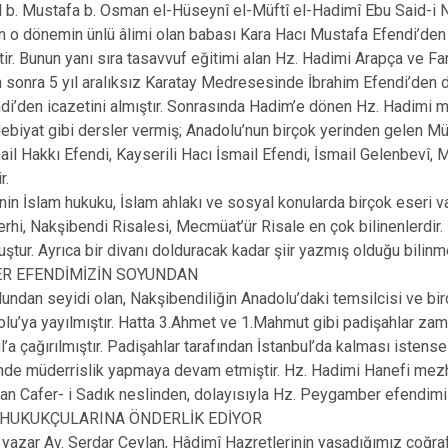
Çeltik
 Mustafa b. Osman el-Hüseynî el-Müftî el-Hadimî Ebu Said-i Nakş
 o dönemin ünlü âlimi olan babası Kara Hacı Mustafa Efendi’den al
Cihanbeyli
ir. Bunun yanı sıra tasavvuf eğitimi alan Hz. Hadimi Arapça ve Fars
Çumra
 sonra 5 yıl aralıksız Karatay Medresesinde İbrahim Efendi’den 
Derbent
i’den icazetini almıştır. Sonrasında Hadim’e dönen Hz. Hadimi med
ebiyat gibi dersler vermiş; Anadolu’nun birçok yerinden gelen
Derebucak
ail Hakkı Efendi, Kayserili Hacı İsmail Efendi, İsmail Gelenbevî
ir.
nin İslam hukuku, İslam ahlakı ve sosyal konularda birçok eseri v
hi, Nakşibendi Risalesi, Mecmüat’ür Risale en çok bilinenlerdir. 
ştur. Ayrıca bir divanı dolduracak kadar şiir yazmış olduğu bilinme
R EFENDİMİZİN SOYUNDAN
undan seyidi olan, Nakşibendiliğin Anadolu’daki temsilcisi ve b
lu’ya yayılmıştır. Hatta 3.Ahmet ve 1.Mahmut gibi padişahlar zam
l’a çağırılmıştır. Padişahlar tarafından İstanbul’da kalması ist
e müderrislik yapmaya devam etmiştir. Hz. Hadimi Hanefi mezhebi
n Cafer- i Sadık neslinden, dolayısıyla Hz. Peygamber efendimi
HUKUKÇULARINA ÖNDERLİK EDİYOR
 yazar Av. Serdar Ceylan, Hâdimî Hazretlerinin yaşadığımız coğra