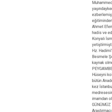
Muhammed b.
yaşındayken
ezberlemişt
eğitiminden
Ahmet Efend
hadis ve ed
Konyalı İsm
yetiştirmişt
Hz. Hadimi’
Besmele Şer
kaynak olmu
PEYGAMBE
Hüseyni kol
bütün Anado
kez İstanbu
medresesind
imamdan ola
GÜNÜMÜZ 
Araştırmacı