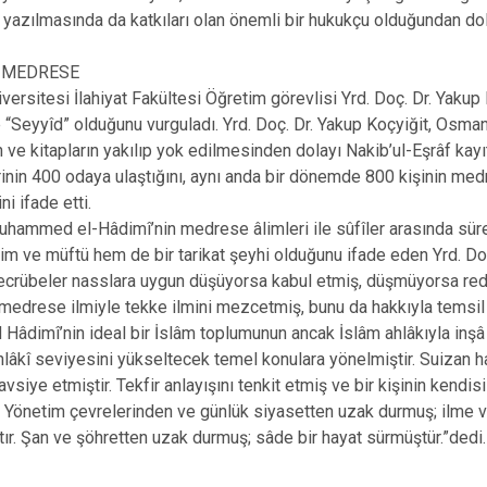
 yazılmasında da katkıları olan önemli bir hukukçu olduğundan do
I MEDRESE
versitesi İlahiyat Fakültesi Öğretim görevlisi Yrd. Doç. Dr. Yak
e “Seyyîd” olduğunu vurguladı. Yrd. Doç. Dr. Yakup Koçyiğit, Osma
 ve kitapların yakılıp yok edilmesinden dolayı Nakib’ul-Eşrâf kayıt
nin 400 odaya ulaştığını, aynı anda bir dönemde 800 kişinin me
ini ifade etti.
hammed el-Hâdimî’nin medrese âlimleri ile sûfîler arasında süre
 âlim ve müftü hem de bir tarikat şeyhi olduğunu ifade eden Yrd. 
ecrübeler nasslara uygun düşüyorsa kabul etmiş, düşmüyorsa redde
i medrese ilmiyle tekke ilmini mezcetmiş, bunu da hakkıyla temsil 
dimî’nin ideal bir İslâm toplumunun ancak İslâm ahlâkıyla inşâ 
lâkî seviyesini yükseltecek temel konulara yönelmiştir. Suizan h
avsiye etmiştir. Tekfir anlayışını tenkit etmiş ve bir kişinin kend
. Yönetim çevrelerinden ve günlük siyasetten uzak durmuş; ilme ve
ır. Şan ve şöhretten uzak durmuş; sâde bir hayat sürmüştür.”de