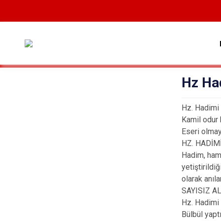
Hz Ha
Hz. Hadimi
Kamil odur 
Eseri olmay
HZ. HADİM
Hadim, hamu
yetiştirildi
olarak anıla
SAYISIZ AL
Hz. Hadimi 
Bülbül yaptı