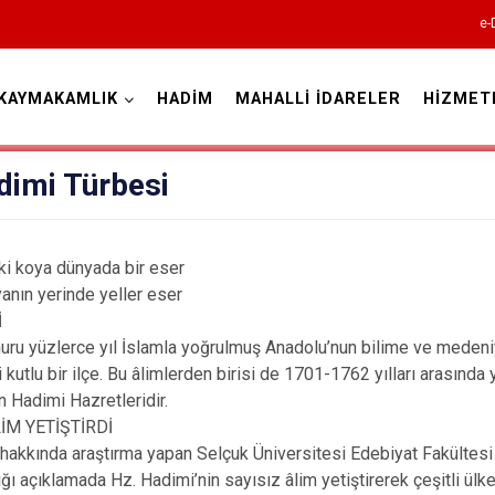
e-
KAYMAKAMLIK
HADİM
MAHALLİ İDARELER
HİZMET
Konya
dimi Türbesi
ki koya dünyada bir eser
Ahırlı
anın yerinde yeller eser
Akören
İ
Akşehir
ru yüzlerce yıl İslamla yoğrulmuş Anadolu’nun bilime ve medeniye
ği kutlu bir ilçe. Bu âlimlerden birisi de 1701-1762 yılları arasın
Altınekin
n Hadimi Hazretleridir.
Beyşehir
İM YETİŞTİRDİ
hakkında araştırma yapan Selçuk Üniversitesi Edebiyat Fakültesi
Bozkır
ğı açıklamada Hz. Hadimi’nin sayısız âlim yetiştirerek çeşitli ülke