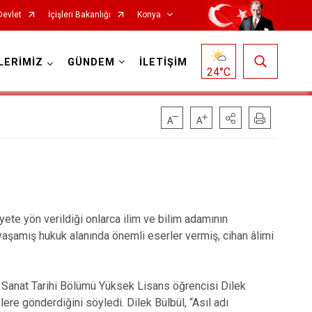
Devlet
İçişleri Bakanlığı
Konya
LERİMİZ
GÜNDEM
İLETİŞİM
24
°C
Doğanhisar
Kulu
Emirgazi
Meram
Ereğli
Sarayönü
te yön verildiği onlarca ilim ve bilim adamının
da yaşamış hukuk alanında önemli eserler vermiş, cihan âlimi
Güneysınır
Selçuklu
Hadim
Seydişehir
 Sanat Tarihi Bölümü Yüksek Lisans öğrencisi Dilek
Halkapınar
Taşkent
lere gönderdiğini söyledi. Dilek Bülbül, “Asıl adı