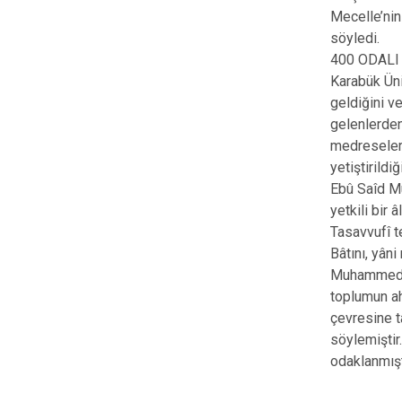
Mecelle’nin
söyledi.
400 ODAL
Karabük Üni
geldiğini v
gelenlerden
medreseleri
yetiştirildiğ
Ebû Saîd Mu
yetkili bir
Tasavvufî t
Bâtını, yân
Muhammed Hâ
toplumun ah
çevresine t
söylemiştir
odaklanmışt